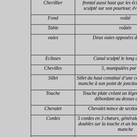
Chevillier
frontal aussi haut que les éc
sculpté sur son pourtour, év
Fond
voûté
Table
voûtée
ouies
Deux ouies opposées d
Eclisses
Canal sculpté le long d
Chevilles
5, manipulées par
Sillet
Sillet du haut constitué d’une 
manche à son point de jonction
Touche
Touche plate créant un lége
débordant au dessus d
Chevalet
Chevalet mince de section
Cordes
5 cordes en 3 chœurs, généra
doubles sur la touche et un bo
manche