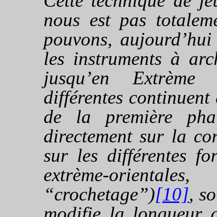
Cette technique de je
nous est pas totalem
pouvons, aujourd’hui 
les instruments à ar
jusqu’en Extrème 
différentes continuent à
de la première pha
directement sur la co
sur les différentes f
extrème-orientale
“crochetage”)
[10]
, s
modifie la longueur d