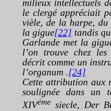
milieux intellectuels 
le clergé appréciait p
vièle, de la harpe, du
la gigue
[22]
tandis qu
Garlande met la gigue
l’on trouve chez les 
décrit comme un instr
l’
organum
.
[24]
Cette attribution aux m
soulignée dans un t
éme
XIV
siecle,
Der B