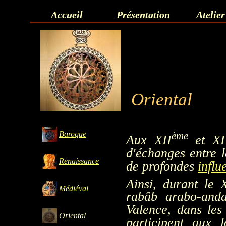
Accueil
Présentation
Atelier
Oriental
Baroque
ème
Aux XII
et XI
d'échanges entre l
Renaissance
de profondes
influ
Ainsi, durant le 
Médiéval
rabâb arabo-anda
Valence, dans les
Oriental
participent aux 