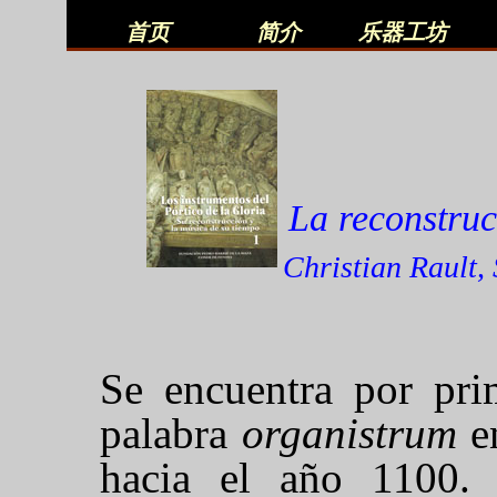
首页
简介
乐器工坊
La reconstruc
Christian Rault,
Se encuentra por pri
palabra
organistrum
en
hacia el año 1100. 