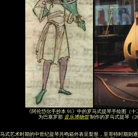
《阿伦岱尔手抄本 91》中的罗马式提琴手绘图（十
为巴塞罗那
音乐博物馆
制作的罗马式提琴（20
马式艺术时期的中世纪提琴共鸣箱外表呈梨形，至哥特时期则逐